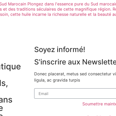
Soyez informé!​
S'inscrire aux Newslett
tique
Donec placerat, metus sed consectetur viv
ligula, ac gravida turpis
ls,
dans
Soumettre maint
e