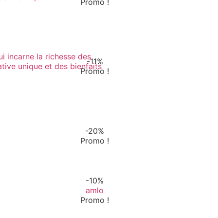
Promo !
-11%
Promo !
-20%
Promo !
-10%
amlo
Promo !