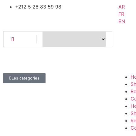
+212 5 28 83 59 98
AR
FR
EN
H
Les categories
S
Re
Co
H
S
Re
Co