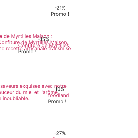
-21%
Promo !
-15%
Confiture de Myrtilles
Promo !
-10%
foodland
Promo !
-27%