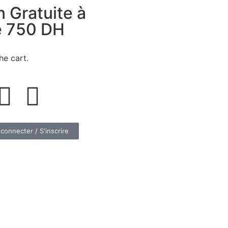
n Gratuite à
de 750 DH
he cart.
connecter / S'inscrire