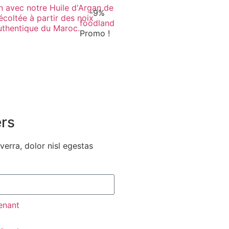
-9%
foodland
Promo !
ers
erra, dolor nisl egestas
enant