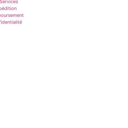
Services
pédition
boursement
identialité