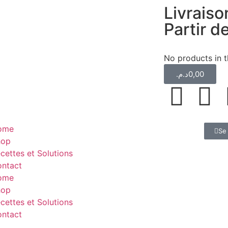
Livraiso
Partir 
No products in t
د.م.
0,00
ome
Se 
hop
cettes et Solutions
ntact
ome
hop
cettes et Solutions
ntact