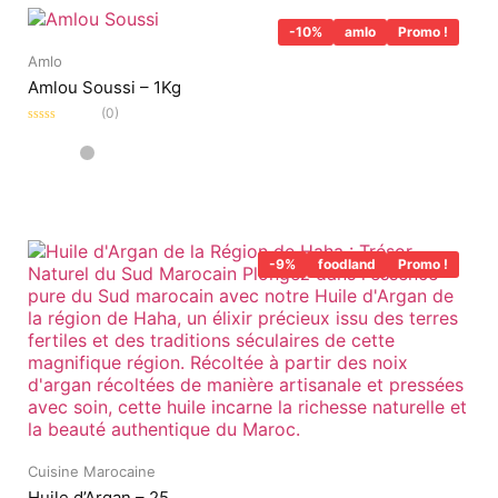
-10%
amlo
Promo !
Amlo
Amlou Soussi – 1Kg
(0)
Note
0
sur
5
-9%
foodland
Promo !
Cuisine Marocaine
Huile d’Argan – 25