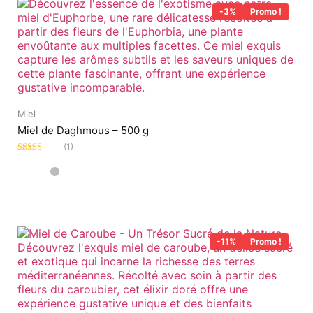
-3%
Promo !
Miel
Miel de Daghmous – 500 g
(1)
Note
5.00
sur
5
-11%
Promo !