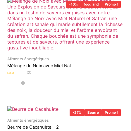
-10%
foodland
Promo !
Aliments énergétiques
Mélange de Noix avec Miel Nat
(0)
Note
0
sur
5
-27%
Beurre
Promo !
Aliments énergétiques
Beurre de Cacahuète – 2