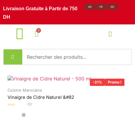
AR
FR
EN
Livraison Gratuite à Partir de 750
DH
Recettes et Solutions
-21%
Promo !
Cuisine Marocaine
Vinaigre de Cidre Naturel &#82
(0)
Note
0
sur
5