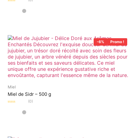
Note
0
sur
5
-6%
Promo !
Miel
Miel de Sidr – 500 g
(0)
Note
0
sur
5