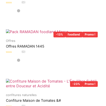
(0)
Note
0
sur
5
-13%
foodland
Promo !
Offres
Offres RAMADAN 1445
(0)
Note
0
sur
5
-23%
Promo !
confitures naturelles
Confiture Maison de Tomates &#
(0)