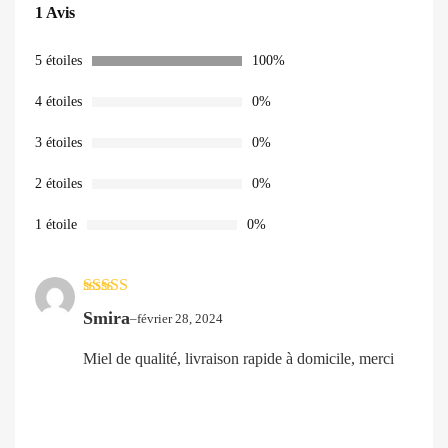
Noté
1
5.00
1 Avis
sur 5 basé
sur
notation
client
5 étoiles
100%
4 étoiles
0%
3 étoiles
0%
2 étoiles
0%
1 étoile
0%
Note
5
sur 5
Smira
–
février 28, 2024
Miel de qualité, livraison rapide à domicile, merci