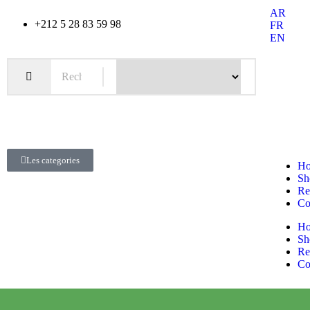
AR
+212 5 28 83 59 98
FR
EN
Les categories
H
Sh
Re
Co
H
Sh
Re
Co