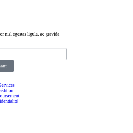
r nisl egestas ligula, ac gravida
nant
Services
édition
boursement
dentialité