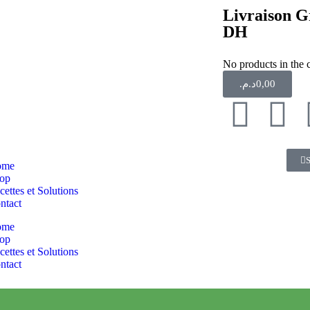
Livraison Gr
DH
No products in the c
د.م.
0,00
S
ome
op
cettes et Solutions
ntact
ome
op
cettes et Solutions
ntact