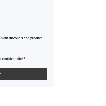
s with discounts and product
*
e confidentialité
r