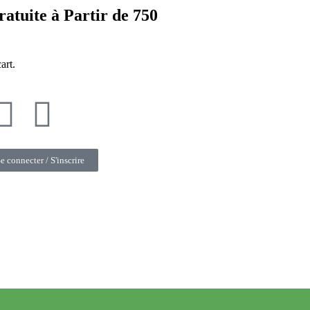
atuite à Partir de 750
art.
e connecter / S'inscrire