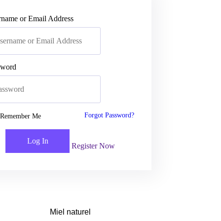
rname or Email Address
sword
Forgot Password?
Remember Me
Log In
Register Now
Miel naturel